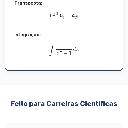
Transposta:
(
A
T
)
i
j
=
a
j
i
Integração:
∫
1
x
2
−
1
d
x
Feito para Carreiras Científicas