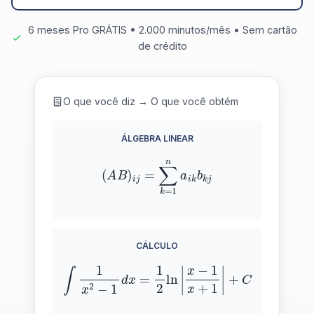
6 meses Pro GRÁTIS • 2.000 minutos/mês • Sem cartão
de crédito
O que você diz → O que você obtém
ÁLGEBRA LINEAR
(
A
B
)
i
j
=
∑
k
=
1
n
a
i
k
b
k
j
CÁLCULO
∫
1
x
2
−
1
d
x
=
1
2
ln
|
x
−
1
x
+
1
|
+
C