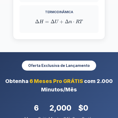
TERMODINÂMICA
Δ
H
=
Δ
U
+
Δ
n
⋅
R
T
Oferta Exclusiva de Lançamento
Obtenha
6 Meses Pro GRÁTIS
com 2.000
Minutos/Mês
6
2,000
$0