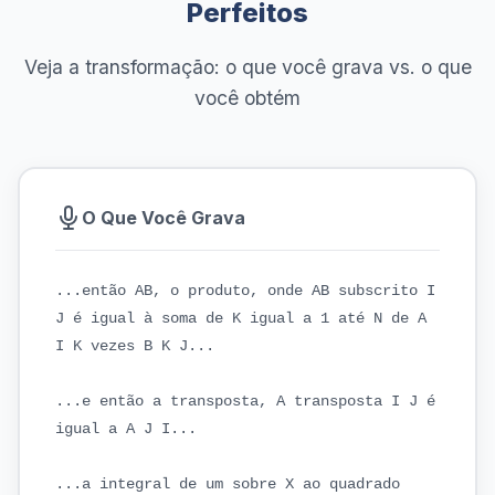
Perfeitos
Veja a transformação: o que você grava vs. o que
você obtém
O Que Você Grava
...então AB, o produto, onde AB subscrito I
J é igual à soma de K igual a 1 até N de A
I K vezes B K J...
...e então a transposta, A transposta I J é
igual a A J I...
...a integral de um sobre X ao quadrado