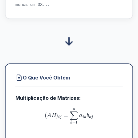
menos um DX...
O Que Você Obtém
Multiplicação de Matrizes:
(
A
B
)
i
j
=
∑
k
=
1
n
a
i
k
b
k
j